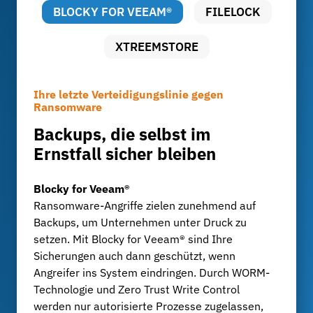
BLOCKY FOR VEEAM®
FILELOCK
XTREEMSTORE
Ihre letzte Verteidigungslinie gegen
Revisionssichere Archivierung für
Langzeitarchivierung, die bezahlbar bleibt
Ransomware
Patientendaten
Effiziente Speicherung für
Backups, die selbst im
Gesetzeskonform,
große Datenmengen in IT-
Ernstfall sicher bleiben
manipulationssicher und
Umgebungen
flexibel
Blocky for Veeam®
XtreemStore
Ransomware-Angriffe zielen zunehmend auf
FileLock
Datenintensive Anwendungen, Backups und
Backups, um Unternehmen unter Druck zu
Unternehmen sind zur Einhaltung gesetzlicher
Analysen erzeugen enorme Datenmengen, die
setzen. Mit Blocky for Veeam® sind Ihre
und regulatorischer Vorgaben wie DSGVO, GoBD
oft über viele Jahre aufbewahrt werden müssen.
Sicherungen auch dann geschützt, wenn
oder branchenspezifischer Compliance-
Mit XtreemStore lassen sich diese Daten
Angreifer ins System eindringen. Durch WORM-
Richtlinien verpflichtet. FileLock garantiert eine
langfristig und kostengünstig auf Tape mit
Technologie und Zero Trust Write Control
revisionssichere Archivierung auf Basis von
S3/Glacier-Schnittstelle speichern. Die Lösung
werden nur autorisierte Prozesse zugelassen,
WORM-Technologie und erfüllt nationale wie