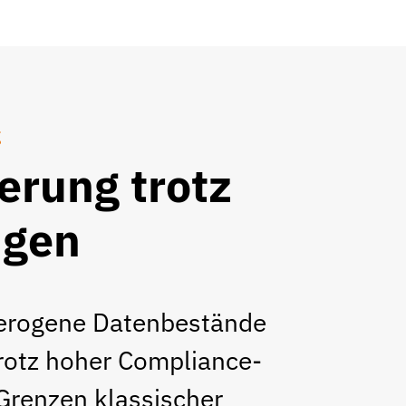
g
erung trotz
ngen
eterogene Datenbestände
trotz hoher Compliance-
Grenzen klassischer