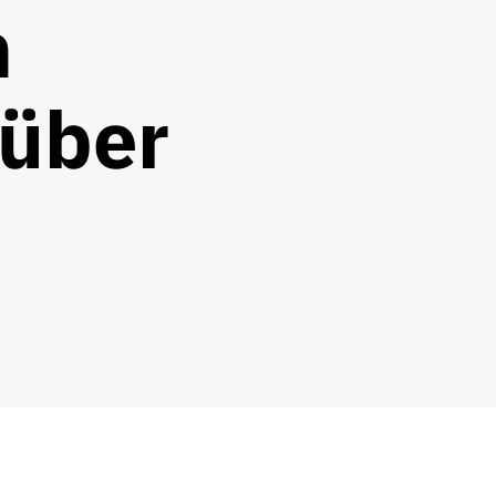
n
 über