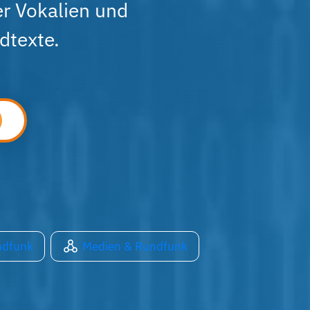
er Vokalien und
dtexte.
ndfunk
Medien & Rundfunk